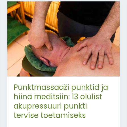
Punktmassaaži
punktid
ja
hiina
meditsiin:
13
olulist
akupressuuri
punkti
tervise
toetamiseks
Punktmassaaži punktid ja
hiina meditsiin: 13 olulist
akupressuuri punkti
tervise toetamiseks