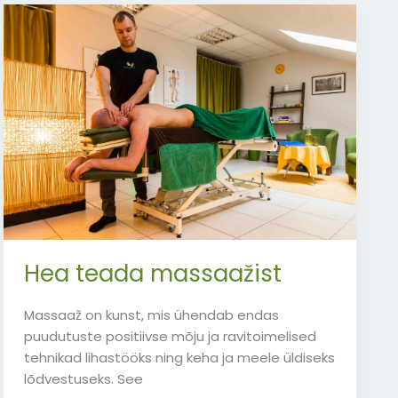
Hea
teada
massaažist
Hea teada massaažist
Massaaž on kunst, mis ühendab endas
puudutuste positiivse mõju ja ravitoimelised
tehnikad lihastööks ning keha ja meele üldiseks
lõdvestuseks. See