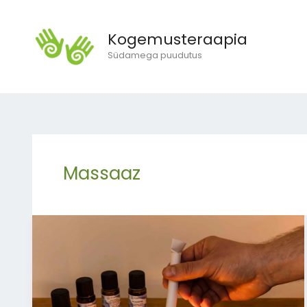
Skip
to
Kogemusteraapia
content
Südamega puudutus
Massaaz
Moksateraapia:
iidne
soojuse
kunst,
mis
äratab