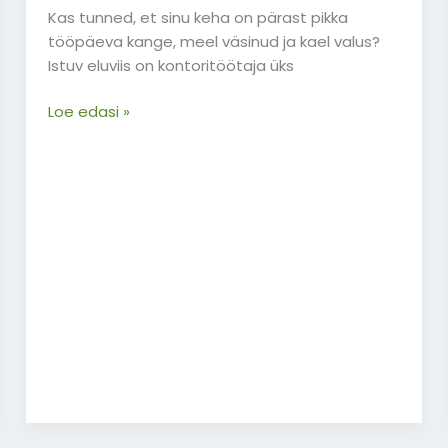
Kas tunned, et sinu keha on pärast pikka
brokaadi
tööpäeva kange, meel väsinud ja kael valus?
harjutused?
Istuv eluviis on kontoritöötaja üks
Loe edasi »