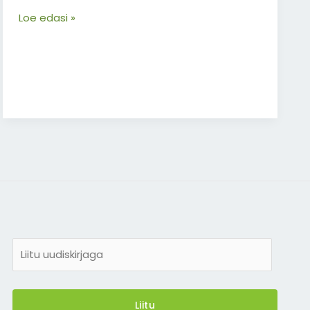
Loe edasi »
E
-
m
a
Liitu