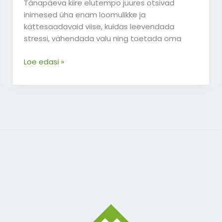
Tänapäeva kiire elutempo juures otsivad
inimesed üha enam loomulikke ja
kättesaadavaid viise, kuidas leevendada
stressi, vähendada valu ning toetada oma
Loe edasi »