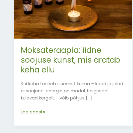
keha
ellu
Moksateraapia: iidne
soojuse kunst, mis äratab
keha ellu
Kui keha tunneb sisemist külma – käed ja jalad
ei soojene, energia on madal, haigused
tulevad kergelt – võib põhjus […]
Loe edasi »