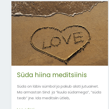
Süda
hiina
meditsiinis
Süda hiina meditsiinis
Süda on läbiv sümbol ja pakub alati jutuainet.
Ma armastan Sind ja “kuula südamega”, “süda
teab” jne. Ida meditsiin ütleb,