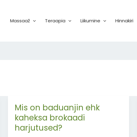
Massaaž
Teraapia
Liikumine
Hinnakiri
Mis on baduanjin ehk
Mis
on
kaheksa brokaadi
baduanjin
harjutused?
ehk
kaheksa