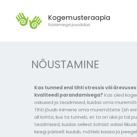
Skip
to
Kogemusteraapia
content
Südamega puudutus
NÕUSTAMINE
Kas tunned end tihti stressis või ärevuses
kvaliteedi parandamisega?
Kas oled koge
oskused ja teadmised, kuidas oma muremõte
Tihti jõuab inimene oma muremõtete (sh er
all kohta, kus ta tunneb, et ta on üksi ja tal
teadmised, kuidas sellest kohast edasi liikuda.
keegi päriselt kuulab, mõtleb kaasa ja peeg