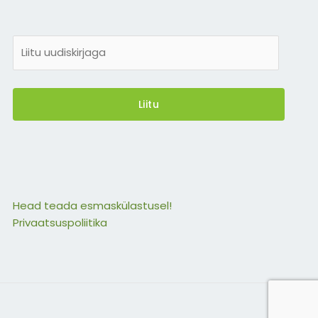
E
-
m
a
Liitu
i
l
*
Head teada esmaskülastusel!
Privaatsuspoliitika