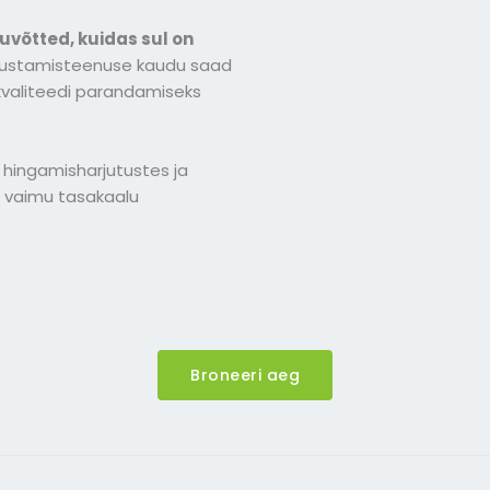
võtted, kuidas sul on
ustamisteenuse kaudu saad
kvaliteedi parandamiseks
hingamisharjutustes ja
a vaimu tasakaalu
Broneeri aeg