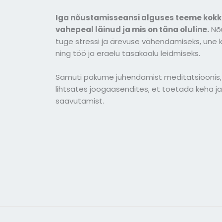
Iga nõustamisseansi alguses teeme kokku
vahepeal läinud ja mis on täna oluline.
Nõ
tuge stressi ja ärevuse vähendamiseks, une 
ning töö ja eraelu tasakaalu leidmiseks.
Samuti pakume juhendamist meditatsioonis, 
lihtsates joogaasendites, et toetada keha j
saavutamist.