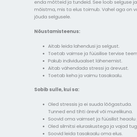
enda mõtteid ja tundeid. See loob selguse j
mõistma, mis ta elus toimub. Vahel aga on va
jõuda selgusele.
Nõustamisteenus:
Aitab leida lahendusi ja selgust.
Toetab vaimse ja füüsilise tervise tee
Pakub individuaalset lähenemist.
Aitab vähendada stressi ja ärevust.
Toetab keha ja vaimu tasakaalu.
Sobib sulle, kui sa:
Oled stressis ja ei suuda lõõgastuda.
Tunned end tihti ärevil või murelikuna.
Soovid oma vaimset ja füüsilist heaol
Oled silmitsi eluraskustega ja vajad tug
Soovid leida tasakaalu oma elus.