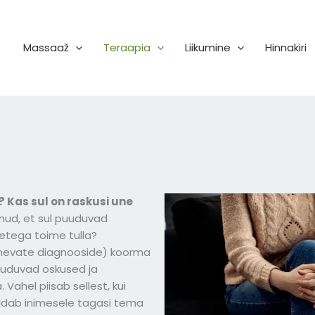
Massaaž
Teraapia
Liikumine
Hinnakiri
? Kas sul on raskusi une
nud, et sul puuduvad
tega toime tulla?
inevate diagnooside) koorma
 puuduvad oskused ja
 Vahel piisab sellest, kui
eldab inimesele tagasi tema