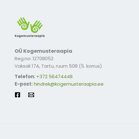
OÜ Kogemusteraapia
Reg.no: 12708052
Vaksali 17A, Tartu, ruum 508 (5. korrus)
​Telefon:
+372 56474448
E-post:
hindrek@kogemusteraapia.ee