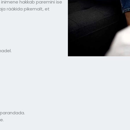
a inimene hakkab paremini ise
ja rääkida pikemalt, et
madel.
u parandada.
e.